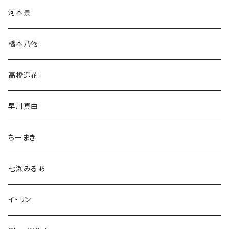
河本景
橋本乃依
高橋遥花
早川真由
ちーまき
七瀬みるあ
イ・リン