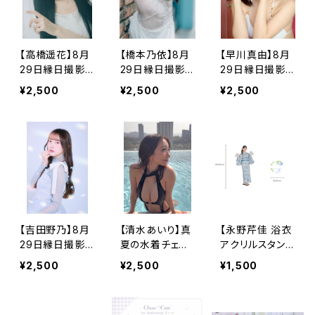
【高橋遥花】8月
【橋本乃依】8月
【早川真由】8月
29日縁日撮影
29日縁日撮影
29日縁日撮影
会チェキ【受注販
会チェキ【受注販
会チェキ【受注販
¥2,500
¥2,500
¥2,500
売】
売】
売】
【吉田野乃】8月
【清水あいり】真
【永野芹佳 浴衣
29日縁日撮影
夏の水着チェキ
アクリルスタンド
会チェキ【受注販
【受注販売】
B 予約販売】
¥2,500
¥2,500
¥1,500
売】