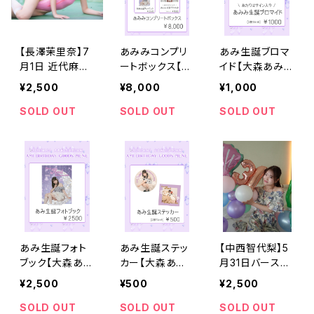
【長澤茉里奈】7
あみみコンプリ
あみ生誕ブロマ
月1日 近代麻雀
ートボックス【大
イド【大森あみ生
水着祭2026チ
森あみ生誕祭グ
誕祭グッズ202
¥2,500
¥8,000
¥1,000
ェキ【受注販売】
ッズ2026】※BA
6】
SE限定
SOLD OUT
SOLD OUT
SOLD OUT
あみ生誕フォト
あみ生誕ステッ
【中西智代梨】5
ブック【大森あみ
カー【大森あみ
月31日バースデ
生誕祭グッズ20
生誕祭グッズ20
ーイベントチェキ
¥2,500
¥500
¥2,500
26】
26】
【受注販売】
SOLD OUT
SOLD OUT
SOLD OUT