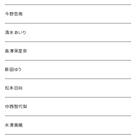
今野杏南
清水あいり
長澤茉里奈
新田ゆう
松本日向
中西智代梨
水湊美緒