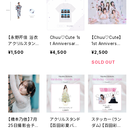
【永野芹佳 浴衣
Chuu♡Cute 1s
【Chuu♡Cute】
アクリルスタンド
t Anniversary
1st Anniversar
A 予約販売】
Live Tシャツ
y Live お披露
¥1,500
¥4,500
¥2,500
目衣装チェキ【受
注チェキ】
SOLD OUT
【橋本乃依】7月
アクリルスタンド
ステッカー（ラン
25日撮影会チェ
【百田彩夏バー
ダム）【百田彩夏