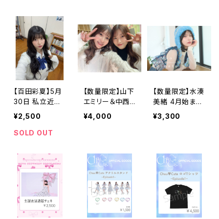
【百田彩夏】5月
【数量限定】山下
【数量限定】水湊
30日 私立近代
エミリー＆中西
美緒 4月始まり
麻雀学園チェキ
智代梨コラボチ
2026年カレンダ
¥2,500
¥4,000
¥3,300
【受注販売】
ェキ【1/17 お誕
ー
生日イベント】
SOLD OUT