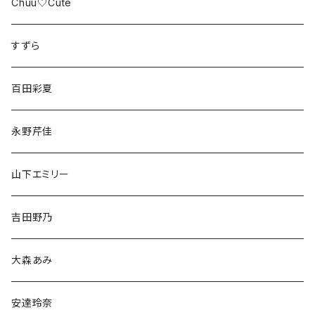
Chuu♡Cute
すずら
百田彩夏
永野芹佳
山下エミリー
吉田野乃
大森あみ
安達玲奈