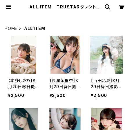
ALL ITEM | TRUSTARタレントグ
ッズ販売サイト
HOME
ALL ITEM
【本多しおり】8
【長澤茉里奈】8
【百田彩夏】8月
月29日縁日撮
月29日縁日撮
29日縁日撮影
影会チェキ【受注
影会チェキ【受注
会チェキ【受注販
¥2,500
¥2,500
¥2,500
販売】
販売】
売】